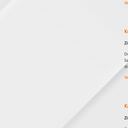
W
K
Z
D
S
di
W
K
Zi