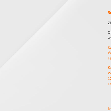
S
Z
O
w
Ku
W
T
Ku
W
1
T
J