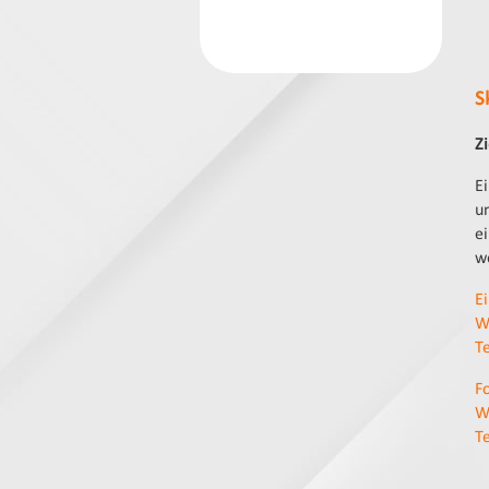
S
Z
E
u
e
w
Ei
W
T
F
W
T