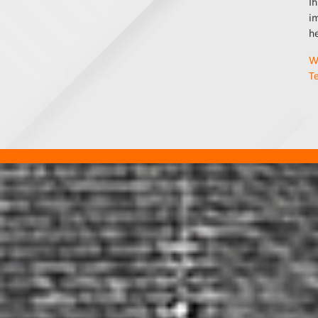
I
i
h
W
T