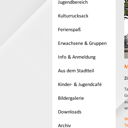
Jugendbereich
Kulturrucksack
Ferienspaß
Erwachsene & Gruppen
Info & Anmeldung
M
Aus dem Stadtteil
Z
Kinder- & Jugendcafé
T
G
Bildergalerie
a
w
Downloads
W
Archiv
T