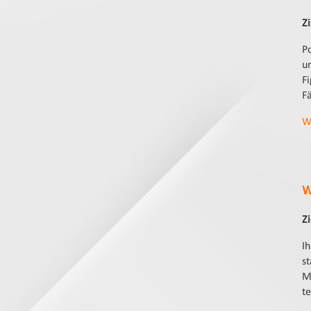
Z
Po
u
F
F
W
W
Z
I
s
M
t