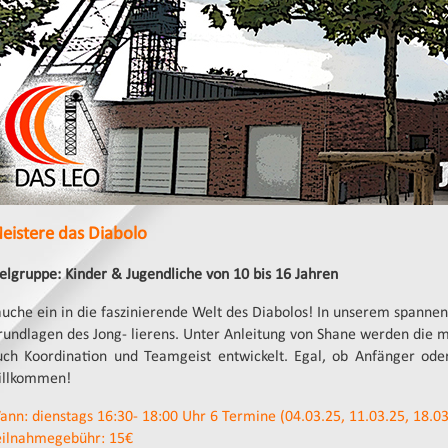
eistere das Diabolo
ielgruppe: Kinder & Jugendliche von 10 bis 16 Jahren
auche ein in die faszinierende Welt des Diabolos! In unserem spannend
rundlagen des Jong- lierens. Unter Anleitung von Shane werden die m
uch Koordination und Teamgeist entwickelt. Egal, ob Anfänger oder
illkommen!
ann: dienstags 16:30- 18:00 Uhr 6 Termine (04.03.25, 11.03.25, 18.03
eilnahmegebühr: 15€