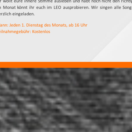
hr wollt eure innere Stimme ausleben und habt noch nicht den richt
m Monat könnt ihr euch im LEO ausprobieren. Wir singen alle Songs
erzlich eingeladen.
ann: Jeden 1. Dienstag des Monats, ab 16 Uhr
eilnahmegebühr: Kostenlos